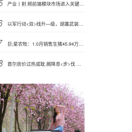
产业丨射.频前端模块市场进入关键时刻，国内厂商正在崛起
以军行动<双>线升—级，胡塞武装、哈马斯高层遭“精准打击”
巨;星农牧：1.0月销售生猪45.94万头，同比增长67.68%
首尔房价过热或耽.搁降息<步>伐 经济学家预计韩国央行本月将按兵不动