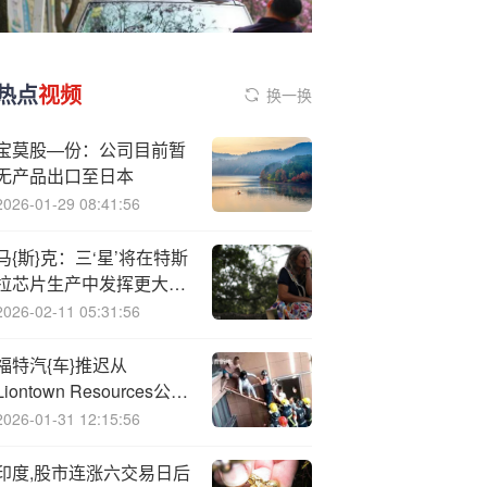
热点
视频
换一换
宝莫股—份：公司目前暂
无产品出口至日本
2026-01-29 08:41:56
马{斯}克：三‘星’将在特斯
拉芯片生产中发挥更大作
用
2026-02-11 05:31:56
福特汽{车}推迟从
Liontown Resources公司
采购锂矿
2026-01-31 12:15:56
印度,股市连涨六交易日后