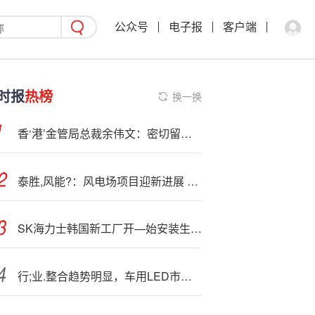
公众号
电子报
客户端
时报
热榜
换一换
香‘港’金管局总裁余伟文：密切留意传统金融服务面临的新维度和挑战
泰胜,风能?：风电场项目迎新进展 2026年有望开工建设
SK海力士韩国新工厂开—始安装生产设备，预计明年投入运营
行;业.整合趋势明显，车用LED市场大者恒大