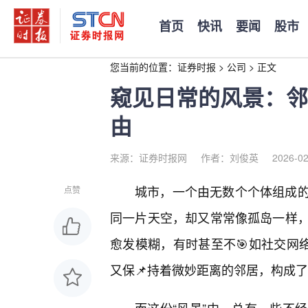
首页
快讯
要闻
股市
您当前的位置：
证券时报
>
公司
>
正文
窥见日常的风景：邻
由
来源：证券时报网
作者：刘俊英
2026-02
城市，一个由无数个个体组成
点赞
同一片天空，却又常常像孤岛一样
愈发模糊，有时甚至不🎯如社交网
又保📌持着微妙距离的邻居，构成了